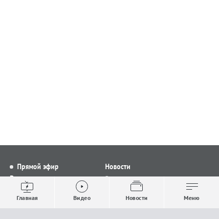
Прямой эфир
Новости
Видео
Все новости
Выпуски новостей
Общество
Главная
Видео
Новости
Меню
Проекты
Строительство и ЖКХ
Телепрограмма
Политика