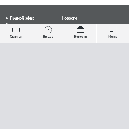
Прямой эфир
Новости
Видео
Все новости
Выпуски новостей
Общество
Главная
Видео
Новости
Меню
Проекты
Строительство и ЖКХ
Телепрограмма
Политика
Авторы
Происшествия
О канале
Спорт
Где и как смотреть
Экономика
Документы
Культура
Прислать материалы
У вас есть важная информация, которой вы
готовы поделиться с редакцией? Свяжитесь с
нами