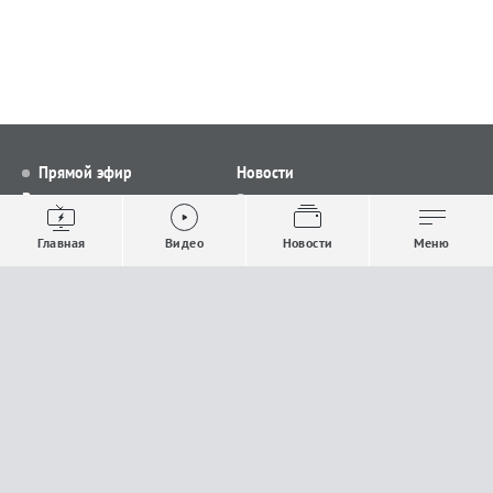
Прямой эфир
Новости
Видео
Все новости
Выпуски новостей
Общество
Главная
Видео
Новости
Меню
Проекты
Строительство и ЖКХ
Телепрограмма
Политика
Авторы
Происшествия
О канале
Спорт
Где и как смотреть
Экономика
Документы
Культура