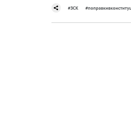
#ЗСК
#поправкивконститу