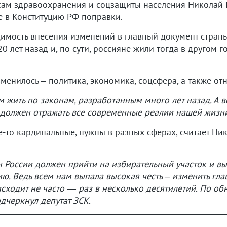
сам здравоохранения и соцзащиты населения Николай
 в Конституцию РФ поправки.
димость внесения изменений в главный документ страны
 лет назад и, по сути, россияне жили тогда в другом г
менилось – политика, экономика, соцсфера, а также от
м жить по законам, разработанным много лет назад. А в
должен отражать все современные реалии нашей жизни,
де-то кардинальные, нужны в разных сферах, считает Ни
н России должен прийти на избирательный участок и вы
ю. Ведь всем нам выпала высокая честь – изменить гла
сходит не часто — раз в несколько десятилетий. По о
одчеркнул депутат ЗСК.