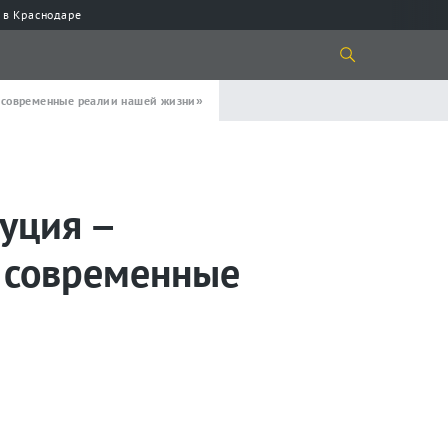
 в Краснодаре
е современные реалии нашей жизни»
уция –
е современные