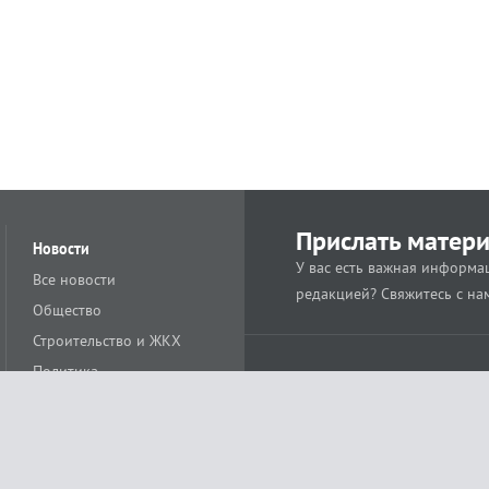
Прислать матер
Новости
У вас есть важная информац
Все новости
редакцией? Свяжитесь с на
Общество
Строительство и ЖКХ
Политика
Происшествия
Спорт
Расс
18+
Экономика