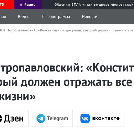
ТВ
Радио
Обломки БПЛА упали во дворе многоэтажки
ная
Видео
Телепрограмма
Новости
ЗСК Петропавловский: «Конституция – документ, который должен отражать вс
тропавловский: «Констит
орый должен отражать вс
жизни»