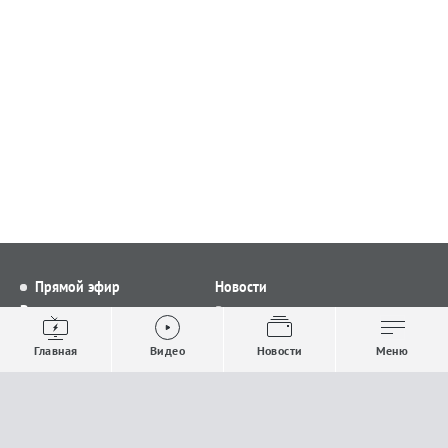
Прямой эфир
Новости
Видео
Все новости
Выпуски новостей
Общество
Главная
Видео
Новости
Меню
Проекты
Строительство и ЖКХ
Телепрограмма
Политика
Авторы
Происшествия
О канале
Спорт