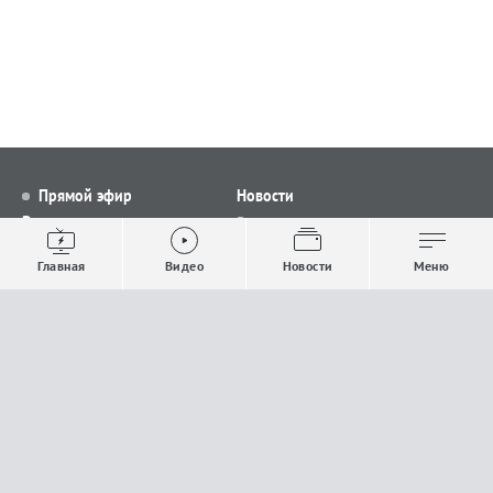
Прямой эфир
Новости
Видео
Все новости
Выпуски новостей
Общество
Главная
Видео
Новости
Меню
Проекты
Строительство и ЖКХ
Телепрограмма
Политика
Авторы
Происшествия
О канале
Спорт
Где и как смотреть
Экономика
Документы
Культура