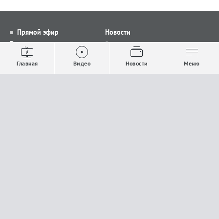
Прямой эфир
Новости
Видео
Все новости
Выпуски новостей
Общество
Главная
Видео
Новости
Меню
Проекты
Строительство и ЖКХ
Телепрограмма
Политика
Авторы
Происшествия
О канале
Спорт
Где и как смотреть
Экономика
Документы
Культура
Прислать материалы
У вас есть важная информация, которой вы
готовы поделиться с редакцией? Свяжитесь с
нами