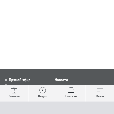
Прямой эфир
Новости
Видео
Все новости
Выпуски новостей
Общество
Главная
Видео
Новости
Меню
Проекты
Строительство и ЖКХ
Телепрограмма
Политика
Авторы
Происшествия