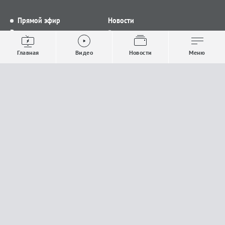
Прямой эфир
Новости
Видео
Все новости
Выпуски новостей
Общество
Главная
Видео
Новости
Меню
Проекты
Строительство и ЖКХ
Телепрограмма
Политика
Авторы
Происшествия
О канале
Спорт
Где и как смотреть
Экономика
Документы
Культура
Прислать материалы
У вас есть важная информация, которой вы
готовы поделиться с редакцией? Свяжитесь с
нами