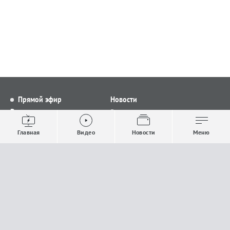
Прямой эфир
Новости
Видео
Все новости
Выпуски новостей
Общество
Главная
Видео
Новости
Меню
Проекты
Строительство и ЖКХ
Телепрограмма
Политика
Авторы
Происшествия
О канале
Спорт
Где и как смотреть
Экономика
Документы
Культура