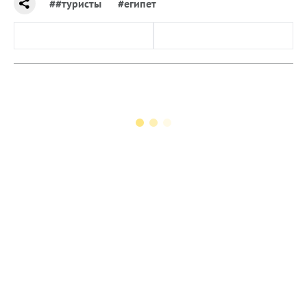
##туристы
#египет