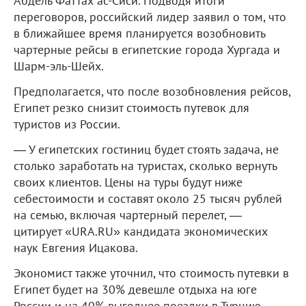
Абдель Фаттах ас-Сиси. Подводя итоги
переговоров, российский лидер заявил о том, что
в ближайшее время планируется возобновить
чартерные рейсы в египетские города Хургада и
Шарм-эль-Шейх.
Предполагается, что после возобновления рейсов,
Египет резко снизит стоимость путевок для
туристов из России.
— У египетских гостиниц будет стоять задача, не
столько заработать на туристах, сколько вернуть
своих клиентов. Цены на туры будут ниже
себестоимости и составят около 25 тысяч рублей
на семью, включая чартерный перелет, —
цитирует «URA.RU» кандидата экономических
наук Евгения Ицакова.
Экономист также уточнил, что стоимость путевки в
Египет будет на 30% девешле отдыха на юге
России и на 40% выгоднее поездки в Турцию.