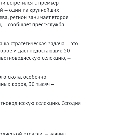
и встретился с премьер-
ай – один из крупнейших
ва, регион занимает второе
, – сообщает пресс-служба
ша стратегическая задача – это
торое и даст недостающие 50
ивотноводческую селекцию, –
ого скота, особенно
ных коров, 30 тысяч –
отноводческую селекцию. Сегодня
одческой отрасли, – заявил