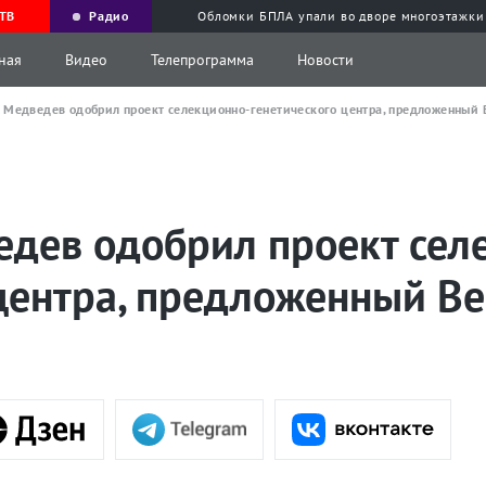
ТВ
Радио
Обломки БПЛА упали во дворе многоэтажки
ная
Видео
Телепрограмма
Новости
 Медведев одобрил проект селекционно-генетического центра, предложенный
дев одобрил проект сел
 центра, предложенный В