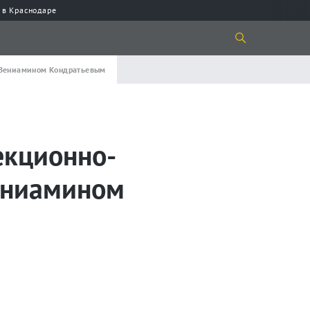
 в Краснодаре
 Вениамином Кондратьевым
екционно-
ениамином