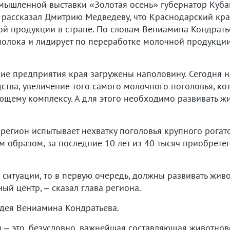
мышленной выставки «Золотая осень» губернатор Кубан
а рассказал Дмитрию Медведеву, что Краснодарский кр
й продукции в стране. По словам Вениамина Кондратье
молока и лидирует по переработке молочной продукции
е предприятия края загружены наполовину. Сегодня на
тва, увеличение того самого молочного поголовья, ко
щему комплексу. А для этого необходимо развивать ж
 регион испытывает нехватку поголовья крупного рогат
 образом, за последние 10 лет из 40 тысяч приобретен
ситуации, то в первую очередь, должны развивать жив
й центр, – сказал глава региона.
дея Вениамина Кондратьева.
я ­– это, безусловно, важнейшая составляющая животнов