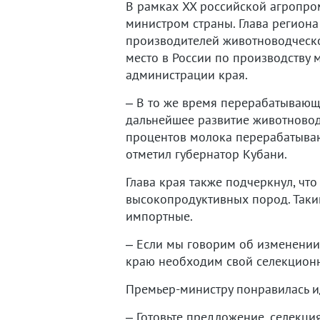
В рамках XX российской агропро
министром страны. Глава регион
производителей животноводческо
место в России по производству 
администрации края.
– В то же время перерабатывающи
дальнейшее развитие животноводс
процентов молока перерабатываю
отметил губернатор Кубани.
Глава края также подчеркнул, что
высокопродуктивных пород. Таким
импортные.
– Если мы говорим об изменении 
краю необходим свой селекционны
Премьер-министру понравилась и
– Готовьте предложение, селекци