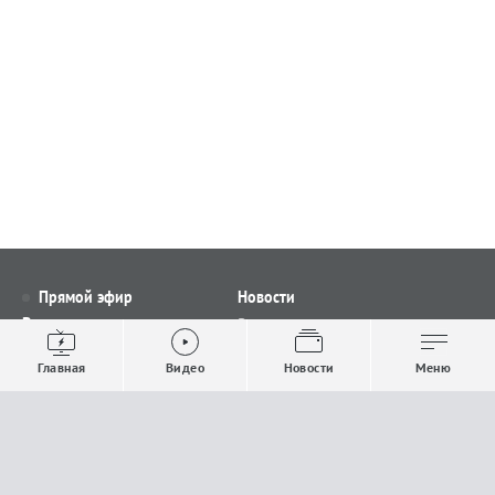
Прямой эфир
Новости
Видео
Все новости
Выпуски новостей
Общество
Главная
Видео
Новости
Меню
Проекты
Строительство и ЖКХ
Телепрограмма
Политика
Авторы
Происшествия
О канале
Спорт
Где и как смотреть
Экономика