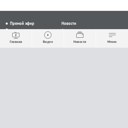
Прямой эфир
Новости
Видео
Все новости
Выпуски новостей
Общество
Главная
Видео
Новости
Меню
Проекты
Строительство и ЖКХ
Телепрограмма
Политика
Авторы
Происшествия
О канале
Спорт
Где и как смотреть
Экономика
Документы
Культура
Прислать материалы
У вас есть важная информация, которой вы
готовы поделиться с редакцией? Свяжитесь с
нами