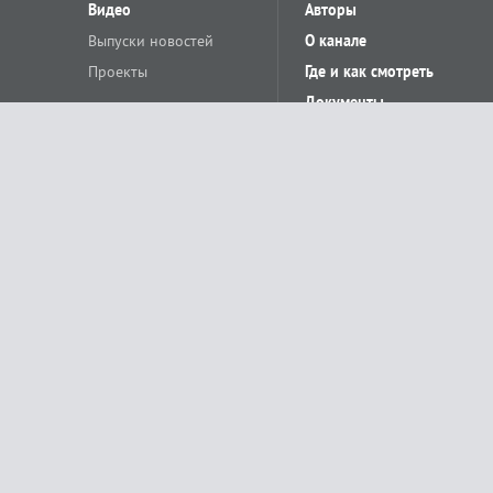
Видео
Авторы
Выпуски новостей
О канале
Проекты
Где и как смотреть
Документы
© «Сетевое издание Телеканал Краснодар». Свидетельство о регистр
выдано Федеральной службой по надзору в сфере связи, информацион
Учредитель сетевого издания: Общество с ограниченной ответственн
Главный редактор: О.С.Яхимович. 350020, г. Краснодар, ул.Северная, 
При использовании материалов сайта в интернете обязательна активн
На информационном ресурсе применяются рекомендательные технолог
относящихся к предпочтениям пользователей сети «Интернет», наход