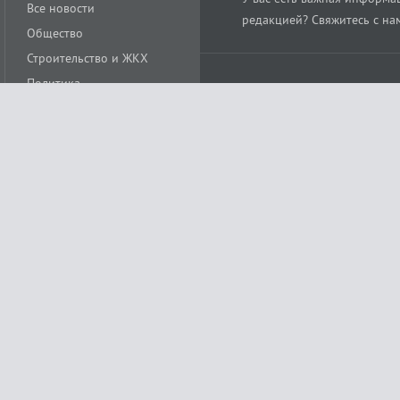
Все новости
редакцией? Свяжитесь с на
Общество
Строительство и ЖКХ
Политика
Происшествия
Спорт
Расс
18+
Экономика
Культура
ации средства массовой информации ЭЛ № ФС77-78488 от 15 июня 2020 года
ных технологий и массовых коммуникаций (Роскомнадзор)
остью «Муниципальная телерадиокомпания «Краснодар»
279. Редакция
+7 (861) 259-17-96
info@tvkrasnodar.ru
Политика обработки персо
ая гиперссылка на tvkrasnodar.ru. При использовании видеоматериалов необход
ии (информационные технологии предоставления информации на основе сбора, 
ящихся на территории Российской Федерации). Подробнее в
Правилах применени