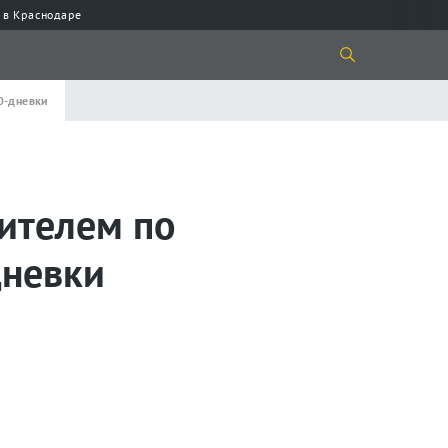
 в Краснодаре
0-дневки
ителем по
дневки