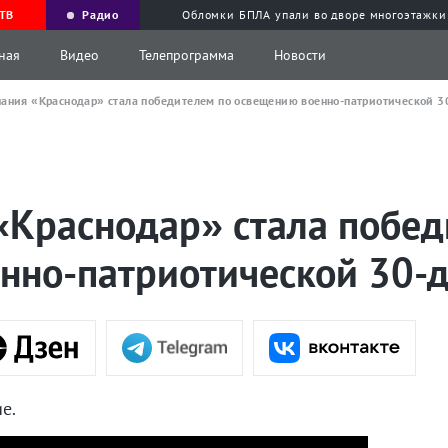
ТВ
Радио
Обломки БПЛА упали во дворе многоэтажки
ная
Видео
Телепрограмма
Новости
ания «Краснодар» стала победителем по освещению военно-патриотической 3
«Краснодар» стала побед
нно-патриотической 30-
е.