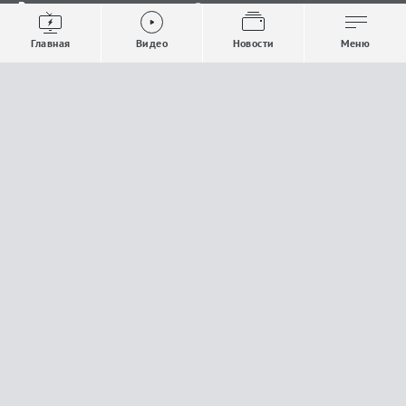
Видео
Все новости
Выпуски новостей
Общество
Главная
Видео
Новости
Меню
Проекты
Строительство и ЖКХ
Телепрограмма
Политика
Авторы
Происшествия
О канале
Спорт
Где и как смотреть
Экономика
Документы
Культура
Прислать материалы
У вас есть важная информация, которой вы
готовы поделиться с редакцией? Свяжитесь с
нами
Расскажи о проблеме.
18+
Поделись новостью