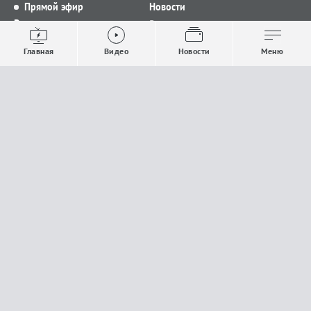
Прямой эфир
Новости
Видео
Все новости
Выпуски новостей
Общество
Главная
Видео
Новости
Меню
Проекты
Строительство и ЖКХ
Телепрограмма
Политика
Авторы
Происшествия
О канале
Спорт
Где и как смотреть
Экономика
Документы
Культура
Прислать материалы
У вас есть важная информация, которой вы
готовы поделиться с редакцией? Свяжитесь с
нами
Расскажи о проблеме.
18+