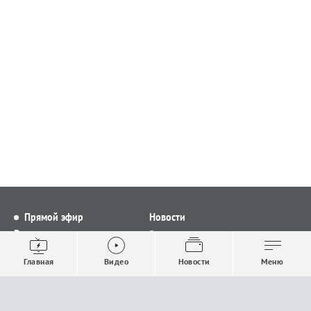
Прямой эфир
Новости
Видео
Все новости
Выпуски новостей
Общество
Главная
Видео
Новости
Меню
Проекты
Строительство и ЖКХ
Телепрограмма
Политика
Авторы
Происшествия