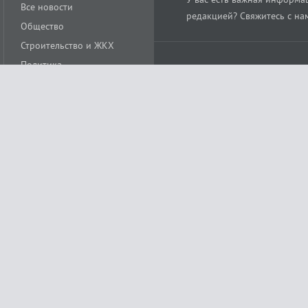
Все новости
редакцией? Свяжитесь с на
Общество
Строительство и ЖКХ
Политика
Происшествия
Спорт
Расс
18+
Экономика
Культура
ации средства массовой информации ЭЛ № ФС77-78488 от 15 июня 2020 года
ных технологий и массовых коммуникаций (Роскомнадзор)
остью «Муниципальная телерадиокомпания «Краснодар»
279. Редакция
+7 (861) 259-17-96
info@tvkrasnodar.ru
Политика обработки персо
ая гиперссылка на tvkrasnodar.ru. При использовании видеоматериалов необход
ии (информационные технологии предоставления информации на основе сбора, 
ящихся на территории Российской Федерации). Подробнее в
Правилах применени