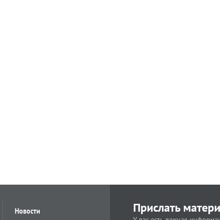
Прислать матер
Новости
У вас есть важная информац