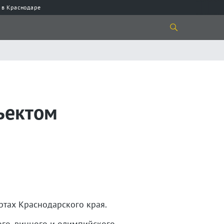
 в Краснодаре
ъектом
ртах Краснодарского края.
ого, винного и олимпийского