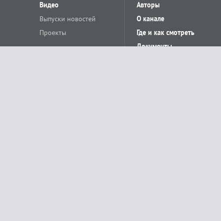
Видео
Авторы
Выпуски новостей
О канале
Проекты
Где и как смотреть
Документы
© «Сетевое издание Телеканал Краснодар». Свидетельство о регистр
выдано Федеральной службой по надзору в сфере связи, информацион
Учредитель сетевого издания: Общество с ограниченной ответственн
Главный редактор: О.С.Яхимович. 350020, г. Краснодар, ул.Северная, 
При использовании материалов сайта в интернете обязательна активн
На информационном ресурсе применяются рекомендательные технолог
относящихся к предпочтениям пользователей сети «Интернет», наход