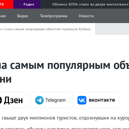
ТВ
Радио
Обломки БПЛА упали во дворе многоэтажки
ная
Видео
Телепрограмма
Новости
» стала самым популярным объектом турпоказа Кубани
ла самым популярным об
ани
и свыше двух миллионов туристов, отдохнувших на куро
ьзовались объекты культурно-познавательного, сельск