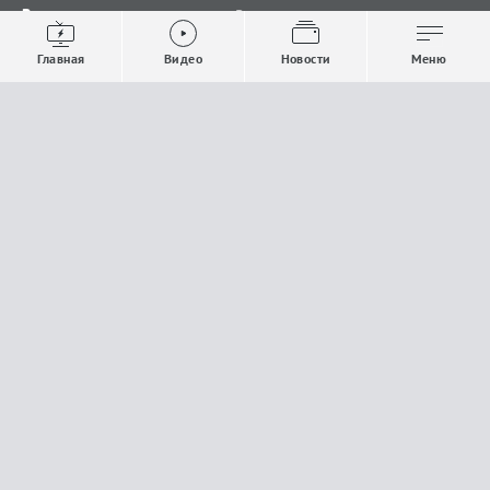
Видео
Все новости
Выпуски новостей
Общество
Главная
Видео
Новости
Меню
Проекты
Строительство и ЖКХ
Телепрограмма
Политика
Авторы
Происшествия
О канале
Спорт
Где и как смотреть
Экономика
Документы
Культура
Прислать материалы
У вас есть важная информация, которой вы
готовы поделиться с редакцией? Свяжитесь с
нами
Расскажи о проблеме.
18+
Поделись новостью