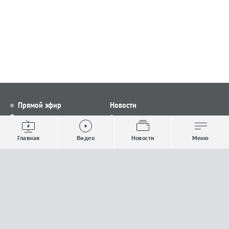
Прямой эфир
Новости
Видео
Все новости
Выпуски новостей
Общество
Главная
Видео
Новости
Меню
Проекты
Строительство и ЖКХ
Телепрограмма
Политика
Авторы
Происшествия
О канале
Спорт
Где и как смотреть
Экономика
Документы
Культура