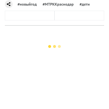
#новыйгод
#МТРККраснодар
#дети