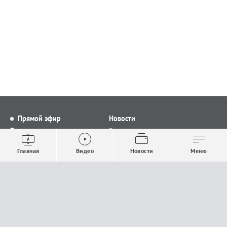
Прямой эфир
Новости
Видео
Все новости
Выпуски новостей
Общество
Главная
Видео
Новости
Меню
Проекты
Строительство и ЖКХ
Телепрограмма
Политика
Авторы
Происшествия
О канале
Спорт
Где и как смотреть
Экономика
Документы
Культура