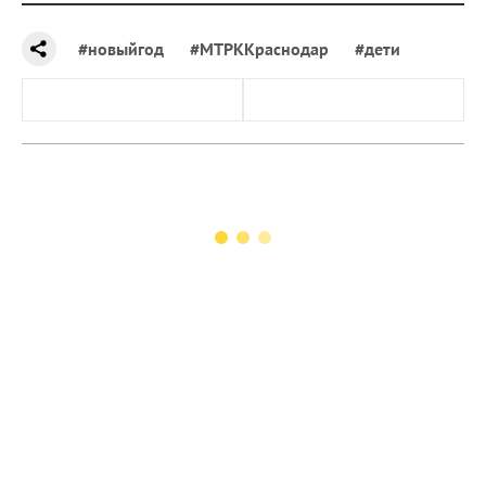
#новыйгод
#МТРККраснодар
#дети