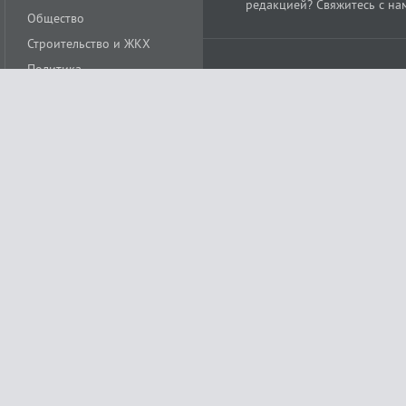
редакцией? Свяжитесь с на
Общество
Строительство и ЖКХ
Политика
Происшествия
Спорт
Расс
18+
Экономика
Культура
ации средства массовой информации ЭЛ № ФС77-78488 от 15 июня 2020 года
ных технологий и массовых коммуникаций (Роскомнадзор)
остью «Муниципальная телерадиокомпания «Краснодар»
279. Редакция
+7 (861) 259-17-96
info@tvkrasnodar.ru
Политика обработки персо
ая гиперссылка на tvkrasnodar.ru. При использовании видеоматериалов необход
ии (информационные технологии предоставления информации на основе сбора, 
ящихся на территории Российской Федерации). Подробнее в
Правилах применени