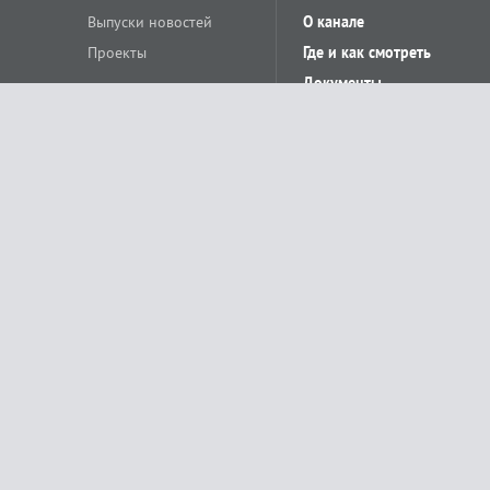
Выпуски новостей
О канале
Проекты
Где и как смотреть
Документы
© «Сетевое издание Телеканал Краснодар». Свидетельство о регистр
выдано Федеральной службой по надзору в сфере связи, информацион
Учредитель сетевого издания: Общество с ограниченной ответственн
Главный редактор: О.С.Яхимович. 350020, г. Краснодар, ул.Северная, 
При использовании материалов сайта в интернете обязательна активн
На информационном ресурсе применяются рекомендательные технолог
относящихся к предпочтениям пользователей сети «Интернет», наход