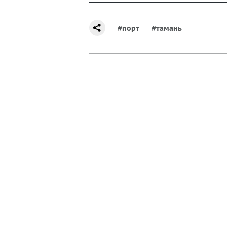
#порт
#тамань