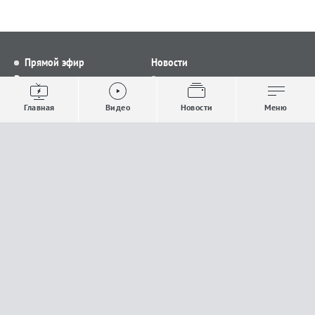
Прямой эфир
Новости
Видео
Все новости
Выпуски новостей
Общество
Главная
Видео
Новости
Меню
Проекты
Строительство и ЖКХ
Телепрограмма
Политика
Авторы
Происшествия
О канале
Спорт
Где и как смотреть
Экономика
Документы
Культура
Прислать материалы
У вас есть важная информация, которой вы
готовы поделиться с редакцией? Свяжитесь с
нами