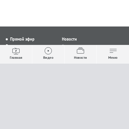
Прямой эфир
Новости
Видео
Все новости
Выпуски новостей
Общество
Главная
Видео
Новости
Меню
Проекты
Строительство и ЖКХ
Телепрограмма
Политика
Авторы
Происшествия
О канале
Спорт
Где и как смотреть
Экономика
Документы
Культура
Прислать материалы
У вас есть важная информация, которой вы