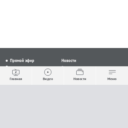
Прямой эфир
Новости
Видео
Все новости
Выпуски новостей
Общество
Главная
Видео
Новости
Меню
Проекты
Строительство и ЖКХ
Телепрограмма
Политика
Авторы
Происшествия
О канале
Спорт
Где и как смотреть
Экономика
Документы
Культура