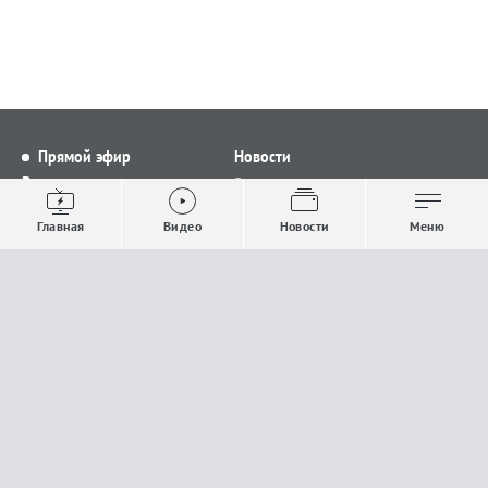
Прямой эфир
Новости
Видео
Все новости
Выпуски новостей
Общество
Главная
Видео
Новости
Меню
Проекты
Строительство и ЖКХ
Телепрограмма
Политика
Авторы
Происшествия
О канале
Спорт
Где и как смотреть
Экономика
Документы
Культура
Прислать материалы