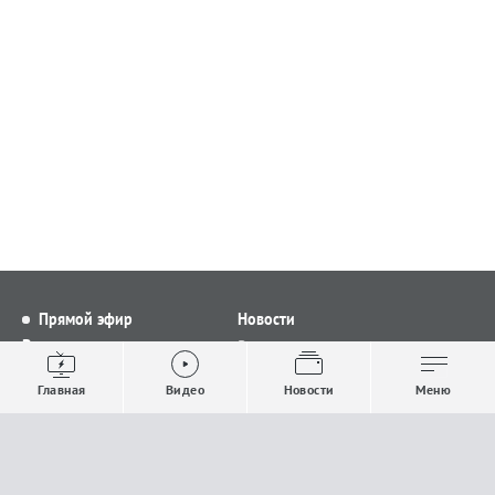
Прямой эфир
Новости
Видео
Все новости
Выпуски новостей
Общество
Главная
Видео
Новости
Меню
Проекты
Строительство и ЖКХ
Телепрограмма
Политика
Авторы
Происшествия
О канале
Спорт