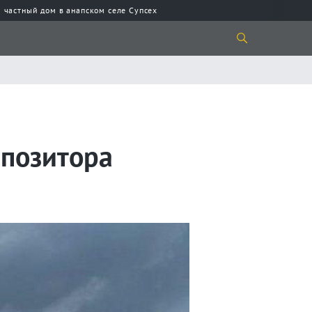
 частный дом в анапском селе Супсех
мпозитора