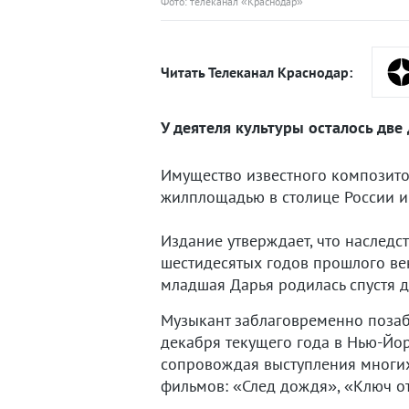
Фото: телеканал «Краснодар»
Читать Телеканал Краснодар:
У деятеля культуры осталось две 
Имущество известного композитор
жилплощадью в столице России и 
Издание утверждает, что наследст
шестидесятых годов прошлого век
младшая Дарья родилась спустя де
Музыкант заблаговременно позаб
декабря текущего года в Нью-Йор
сопровождая выступления многих
фильмов: «След дождя», «Ключ от