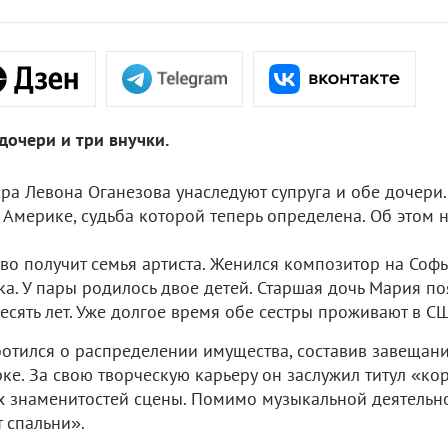
дочери и три внучки.
а Левона Оганезова унаследуют супруга и обе дочери.
Америке, судьба которой теперь определена. Об этом н
во получит семья артиста. Женился композитор на Софье
а. У пары родилось двое детей. Старшая дочь Мария поя
сять лет. Уже долгое время обе сестры проживают в США
отился о распределении имущества, составив завещани
ке. За свою творческую карьеру он заслужил титул «ко
 знаменитостей сцены. Помимо музыкальной деятельнос
 спальни».