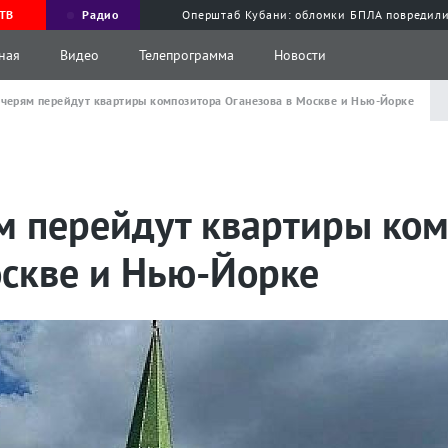
ТВ
Радио
Оперштаб Кубани: обломки БПЛА повредили
ная
Видео
Телепрограмма
Новости
черям перейдут квартиры композитора Оганезова в Москве и Нью-Йорке
м перейдут квартиры ко
оскве и Нью-Йорке