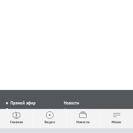
Прямой эфир
Новости
Видео
Все новости
Выпуски новостей
Общество
Главная
Видео
Новости
Меню
Проекты
Строительство и ЖКХ
Телепрограмма
Политика