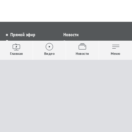
Прямой эфир
Новости
Видео
Все новости
Выпуски новостей
Общество
Главная
Видео
Новости
Меню
Проекты
Строительство и ЖКХ
Телепрограмма
Политика
Авторы
Происшествия
О канале
Спорт
Где и как смотреть
Экономика
Документы
Культура
Прислать материалы
У вас есть важная информация, которой вы
готовы поделиться с редакцией? Свяжитесь с