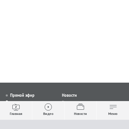
Прямой эфир
Новости
Видео
Все новости
Выпуски новостей
Общество
Главная
Видео
Новости
Меню
Проекты
Строительство и ЖКХ
Телепрограмма
Политика