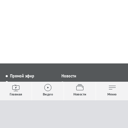
Прямой эфир
Новости
Видео
Все новости
Выпуски новостей
Общество
Главная
Видео
Новости
Меню
Проекты
Строительство и ЖКХ
Телепрограмма
Политика
Авторы
Происшествия
О канале
Спорт
Где и как смотреть
Экономика