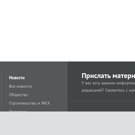
Прислать матер
Новости
У вас есть важная информац
Все новости
редакцией? Свяжитесь с на
Общество
Строительство и ЖКХ
Политика
Происшествия
Спорт
Расс
18+