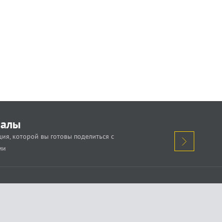
иалы
ия, которой вы готовы поделиться с
ми
кажи о проблеме.
Поделись новостью