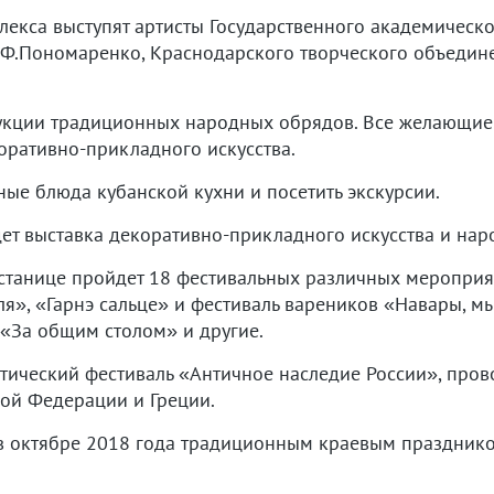
екса выступят артисты Государственного академическо
Ф.Пономаренко, Краснодарского творческого объедине
укции традиционных народных обрядов. Все желающие с
оративно-прикладного искусства.
ые блюда кубанской кухни и посетить экскурсии.
ет выставка декоративно-прикладного искусства и нар
ностанице пройдет 18 фестивальных различных мероприя
ля», «Гарнэ сальце» и фестиваль вареников «Навары, 
 «За общим столом» и другие.
стический фестиваль «Античное наследие России», про
кой Федерации и Греции.
в октябре 2018 года традиционным краевым празднико