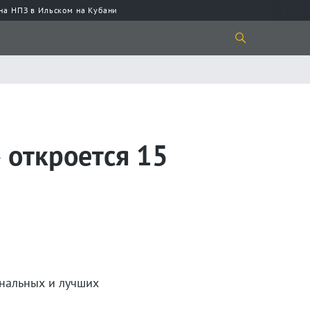
 на НПЗ в Ильском на Кубани
 откроется 15
ональных и лучших