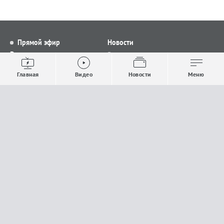
Прямой эфир
Новости
Видео
Все новости
Выпуски новостей
Общество
Главная
Видео
Новости
Меню
Проекты
Строительство и ЖКХ
Телепрограмма
Политика
Авторы
Происшествия
О канале
Спорт
Где и как смотреть
Экономика
Документы
Культура
Прислать материалы
У вас есть важная информация, которой вы
готовы поделиться с редакцией? Свяжитесь с
нами