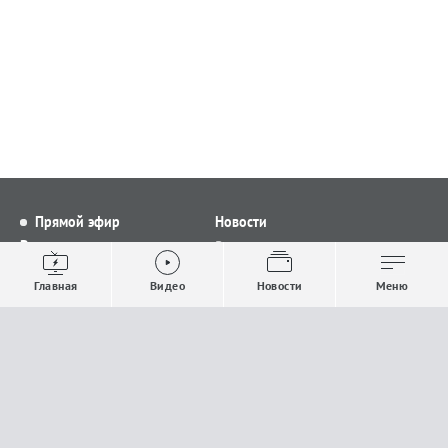
Прямой эфир
Новости
Видео
Все новости
Выпуски новостей
Общество
Главная
Видео
Новости
Меню
Проекты
Строительство и ЖКХ
Телепрограмма
Политика
Авторы
Происшествия
О канале
Спорт
Где и как смотреть
Экономика
Документы
Культура