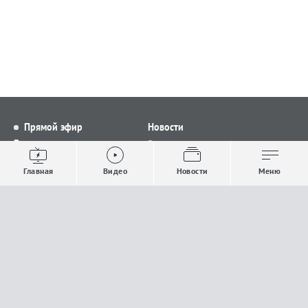
Прямой эфир
Новости
Видео
Все новости
Выпуски новостей
Общество
Главная
Видео
Новости
Меню
Проекты
Строительство и ЖКХ
Телепрограмма
Политика
Авторы
Происшествия
О канале
Спорт
Где и как смотреть
Экономика
Документы
Культура