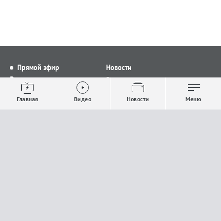
Прямой эфир
Новости
Видео
Все новости
Выпуски новостей
Общество
Главная
Видео
Новости
Меню
Проекты
Строительство и ЖКХ
Телепрограмма
Политика
Авторы
Происшествия
О канале
Спорт
Где и как смотреть
Экономика
Документы
Культура
Прислать материалы
У вас есть важная информация, которой вы