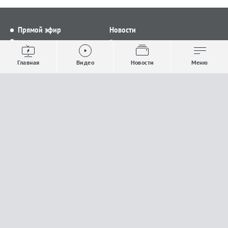
Прямой эфир
Новости
Видео
Все новости
Выпуски новостей
Общество
Главная
Видео
Новости
Меню
Проекты
Строительство и ЖКХ
Телепрограмма
Политика
Авторы
Происшествия
О канале
Спорт
Где и как смотреть
Экономика
Документы
Культура
Прислать материалы
У вас есть важная информация, которой вы
готовы поделиться с редакцией? Свяжитесь с
нами