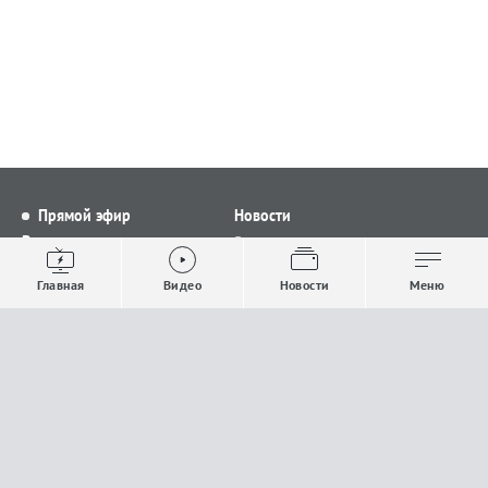
Прямой эфир
Новости
Видео
Все новости
Выпуски новостей
Общество
Главная
Видео
Новости
Меню
Проекты
Строительство и ЖКХ
Телепрограмма
Политика
Авторы
Происшествия
О канале
Спорт
Где и как смотреть
Экономика
Документы
Культура