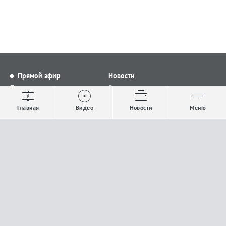
Прямой эфир
Новости
Видео
Все новости
Выпуски новостей
Общество
Главная
Видео
Новости
Меню
Проекты
Строительство и ЖКХ
Телепрограмма
Политика
Авторы
Происшествия
О канале
Спорт
Где и как смотреть
Экономика
Документы
Культура
Прислать материалы