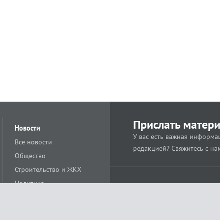
Прислать матер
Новости
У вас есть важная информац
Все новости
редакцией? Свяжитесь с на
Общество
Строительство и ЖКХ
Политика
Происшествия
Спорт
Расс
18+