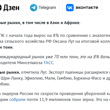
ые рынки, в том числе в Азии и Африке.
ПК с начала года вырос на 8% по сравнению с аналоги
а сельского хозяйства РФ Оксана Лут на итоговой колл
н тонн
.
международный рынок уже 70 млн тонн, это на 8% боль
водителя Минсельхоза
ТАСС
.
ые рынки
, отметила Лут. Экспорт пшеницы расширился 
в Шри-Ланку, Эфиопию, Мали, Гамбию, Буркина-Фасо и д
рбию.
з лидеров России по скорости проведения уборочной к
рарии
собрали
почти 11,9 миллионов тонн зерна. Это на 