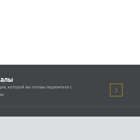
иалы
ия, которой вы готовы поделиться с
ми
кажи о проблеме.
Поделись новостью