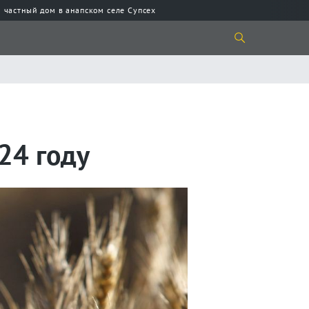
 частный дом в анапском селе Супсех
24 году