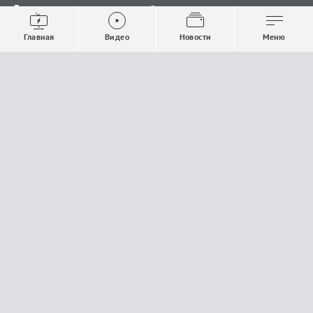
Видео
Все новости
Выпуски новостей
Общество
Главная
Видео
Новости
Меню
Проекты
Строительство и ЖКХ
Телепрограмма
Политика
Авторы
Происшествия
О канале
Спорт
Где и как смотреть
Экономика
Документы
Культура
Прислать материалы
У вас есть важная информация, которой вы
готовы поделиться с редакцией? Свяжитесь с
нами
Расскажи о проблеме.
18+
Поделись новостью