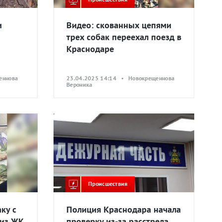
и
Видео: скованных цепями
трех собак переехал поезд в
Краснодаре
еннова
23.04.2025 14:14 • Новокрещеннова
Вероника
Происшествия
ку с
Полиция Краснодара начала
 из ЖК
проверку из-за расстрела