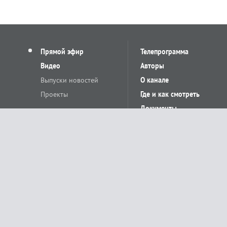
Прямой эфир
Телепрограмма
Видео
Авторы
Выпуски новостей
О канале
Проекты
Где и как смотреть
Документы
© «Сетевое издание Телеканал Краснодар». Свидетельство о регистр
выдано Федеральной службой по надзору в сфере связи, информацион
Учредитель сетевого издания: Общество с ограниченной ответственн
Главный редактор: О.С.Яхимович. 350020, г. Краснодар, ул.Северная, 