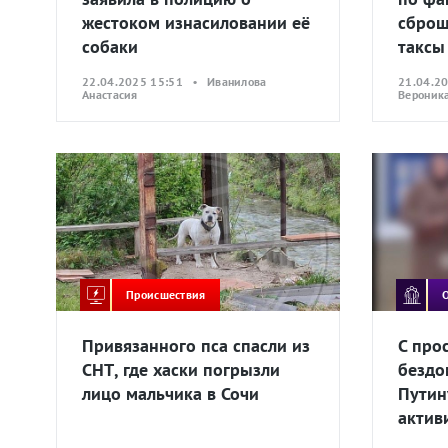
жестоком изнасиловании её
сброш
собаки
таксы
22.04.2025 15:51 • Иванилова
21.04.2
Анастасия
Вероник
Происшествия
Привязанного пса спасли из
С про
СНТ, где хаски погрызли
бездо
лицо мальчика в Сочи
Путин
актив