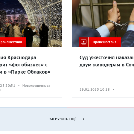
Происшествия
Происшествия
ия Краснодара
Суд ужесточил наказа
рит «фотобизнес» с
двум живодерам в Со
и в «Парке Облаков»
025 20:51 • Новокрещеннова
а
29.01.2025 10:18 •
ЗАГРУЗИТЬ ЕЩЁ