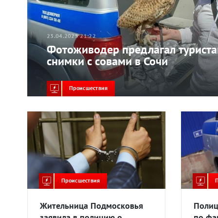
23.04.2025 21:22
Фотоживодер предлагал туриста
снимки с совами в Сочи
Происшествия
Происшествия
Жительница Подмосковья
Полиц
заявила в полицию о
по фа