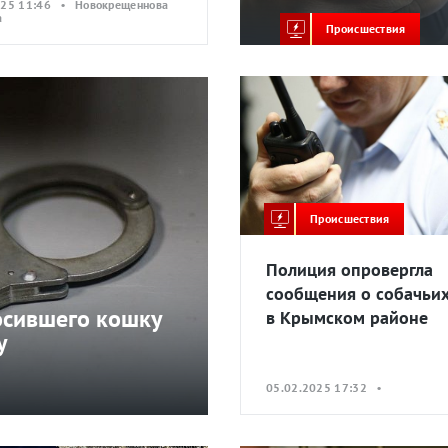
025 11:46 • Новокрещеннова
а
Происшествия
Происшествия
Полиция опровергла
сообщения о собачьих
осившего кошку
в Крымском районе
у
05.02.2025 17:32 •