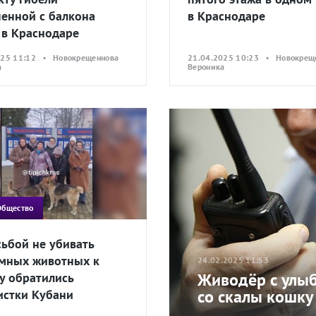
енной с балкона
в Краснодаре
 в Краснодаре
025 11:12 • Новокрещеннова
21.04.2025 10:23 • Новокрещ
а
Вероника
Общество
сьбой не убивать
мных животных к
24.02.2025 11:53
Живодёр с улыб
у обратились
со скалы кошку
истки Кубани