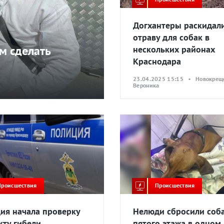
Догхантеры раскидал
отраву для собак в
м сделать
нескольких районах
Краснодара
23.04.2025 15:15 • Новокрещ
Вероника
Происшествия
Происшествия
ия начала проверку
Нелюди сбросили соба
кту гибели
пятого этажа в одном