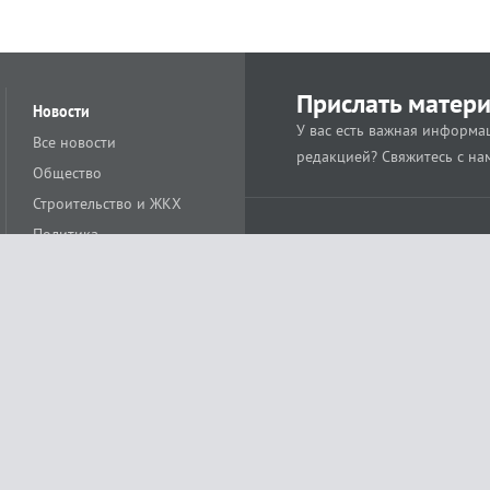
Прислать матер
Новости
У вас есть важная информац
Все новости
редакцией? Свяжитесь с на
Общество
Строительство и ЖКХ
Политика
Происшествия
Спорт
Расс
18+
Экономика
Культура
ации средства массовой информации ЭЛ № ФС77-78488 от 15 июня 2020 года
ных технологий и массовых коммуникаций (Роскомнадзор)
остью «Муниципальная телерадиокомпания «Краснодар»
279. Редакция
+7 (861) 259-17-96
info@tvkrasnodar.ru
Политика обработки персо