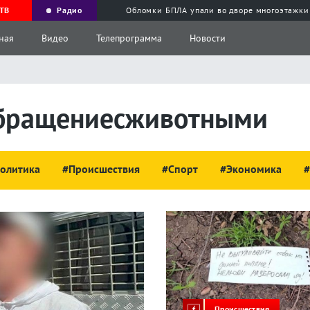
ТВ
Радио
Обломки БПЛА упали во дворе многоэтажки
ная
Видео
Телепрограмма
Новости
обращениесживотными
олитика
#Происшествия
#Спорт
#Экономика
#
Происшествия