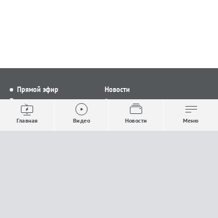
Прямой эфир
Новости
Видео
Все новости
Выпуски новостей
Общество
Главная
Видео
Новости
Меню
Проекты
Строительство и ЖКХ
Телепрограмма
Политика
Авторы
Происшествия
О канале
Спорт
Где и как смотреть
Экономика
Документы
Культура