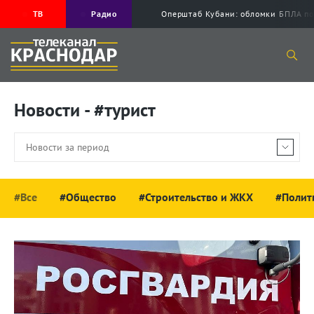
ТВ
Радио
Оперштаб Кубани: обломки БПЛА по
Новости - #турист
#Все
#Общество
#Строительство и ЖКХ
#Полит