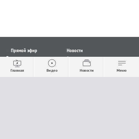
Прямой эфир
Новости
Видео
Все новости
Выпуски новостей
Общество
Главная
Видео
Новости
Меню
Проекты
Строительство и ЖКХ
Телепрограмма
Политика
Авторы
Происшествия
О канале
Спорт
Где и как смотреть
Экономика
Документы
Культура