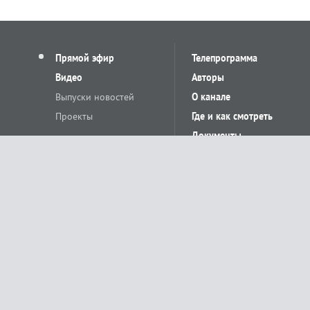
Прямой эфир
Телепрограмма
Видео
Авторы
Выпуски новостей
О канале
Проекты
Где и как смотреть
Документы
© «Сетевое издание Телеканал Краснодар». Свидетельство о регистр
выдано Федеральной службой по надзору в сфере связи, информацион
Учредитель сетевого издания: Общество с ограниченной ответственн
Главный редактор: О.С.Яхимович. 350020, г. Краснодар, ул.Северная, 
При использовании материалов сайта в интернете обязательна активн