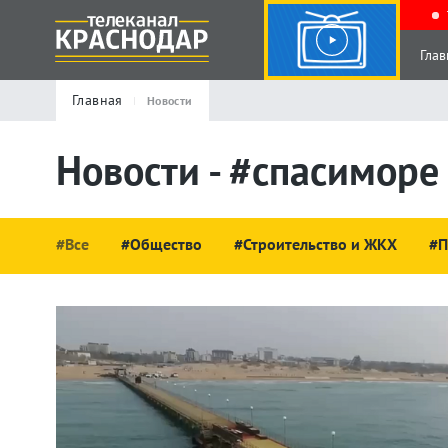
Глав
Главная
Новости
Новости - #спасиморе
#Все
#Общество
#Строительство и ЖКХ
#П