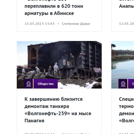
переплавили в 620 тонн
Анап
арматуры в Абинске
13.03.2025 15:45 • Слепухина Дарья
12.03.2
Общество
К завершению близится
Специ
демонтаж танкера
термо
«Волгонефть-239» на мысе
демон
Панагия
«Волг