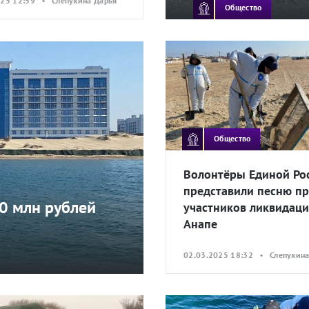
025 12:59 • Слепухина Дарья
Общество
Общество
Волонтёры Единой Ро
представили песню п
0 млн рублей
участников ликвидаци
Анапе
02.03.2025 18:32 • Слепухина