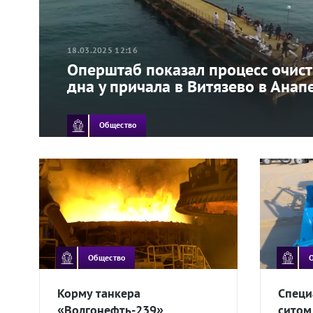
18.03.2025 12:16
Оперштаб показал процесс очис
дна у причала в Витязево в Анап
Общество
Общество
Корму танкера
Специ
«Волгонефть-239»
ситом