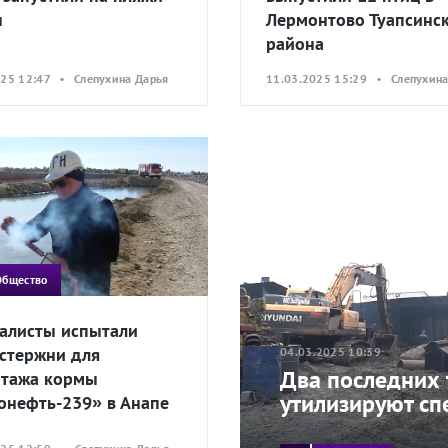
ы
Лермонтово Туапсинс
района
025 12:47 • Слепухина Дарья
11.03.2025 15:29 • Слепухина
Общество
алисты испытали
стержни для
04.03.2025 10:39
Два последних
тажа кормы
утилизируют сп
онефть-239» в Анапе