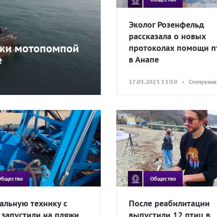
Эколог Розенфельд
рассказала о новых
тки мотопомпой
протоколах помощи п
е
в Анапе
17.03.2025 15:50 • Слепухина
Общество
Общество
альную технику с
После реабилитации
 запустили на пляжи
выпустили 12 птиц в