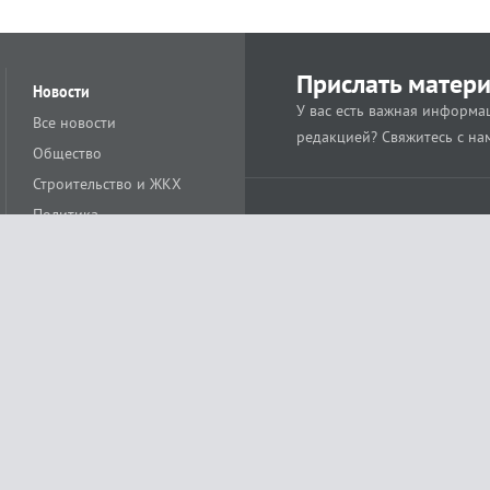
Прислать матер
Новости
У вас есть важная информац
Все новости
редакцией? Свяжитесь с на
Общество
Строительство и ЖКХ
Политика
Происшествия
Спорт
Расс
18+
Экономика
Культура
ации средства массовой информации ЭЛ № ФС77-78488 от 15 июня 2020 года
ных технологий и массовых коммуникаций (Роскомнадзор)
остью «Муниципальная телерадиокомпания «Краснодар»
279. Редакция
+7 (861) 259-17-96
info@tvkrasnodar.ru
Политика обработки персо
ая гиперссылка на tvkrasnodar.ru. При использовании видеоматериалов необход