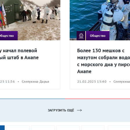
Общество
Общество
у начал полевой
Более 130 мешков с
ый штаб в Анапе
мазутом собрали вод
с морского дна у пирс
Анапе
025 11:36 • Слепухина Дарья
21.02.2025 15:40 • Слепухина
ЗАГРУЗИТЬ ЕЩЁ