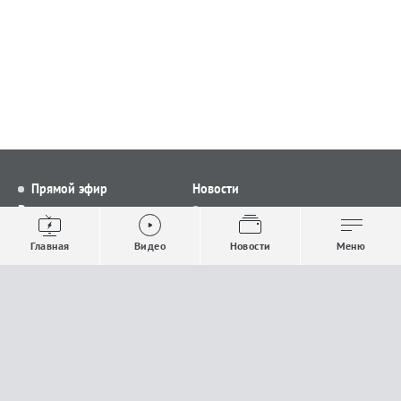
Прямой эфир
Новости
Видео
Все новости
Выпуски новостей
Общество
Главная
Видео
Новости
Меню
Проекты
Строительство и ЖКХ
Телепрограмма
Политика
Авторы
Происшествия
О канале
Спорт
Где и как смотреть
Экономика
Документы
Культура