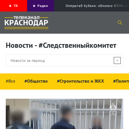
ТВ
Радио
Оперштаб Кубани: обломки БПЛА по
Новости - #Следственныйкомитет
#Все
#Общество
#Строительство и ЖКХ
#Полит