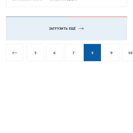
ЗАГРУЗИТЬ ЕЩЁ
5
6
7
8
9
10