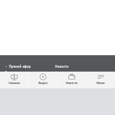
Прямой эфир
Новости
Видео
Все новости
Выпуски новостей
Общество
Главная
Видео
Новости
Меню
Проекты
Строительство и ЖКХ
Телепрограмма
Политика
Авторы
Происшествия
О канале
Спорт
Где и как смотреть
Экономика