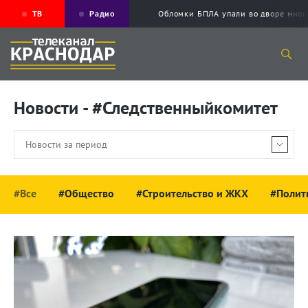
ТВ
Радио
Обломки БПЛА упали во дворе мног
Новости - #Следственныйкомитет
#Все
#Общество
#Строительство и ЖКХ
#Полит