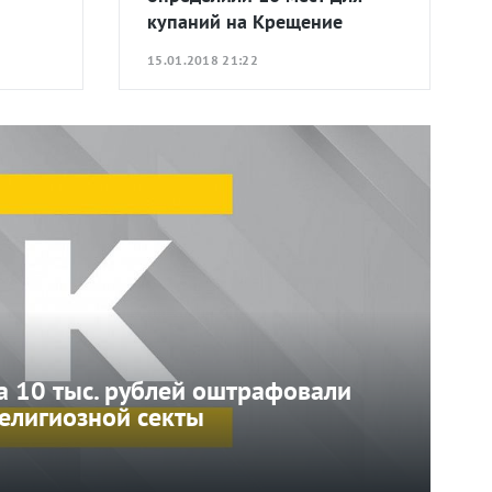
купаний на Крещение
15.01.2018 21:22
а 10 тыс. рублей оштрафовали
елигиозной секты