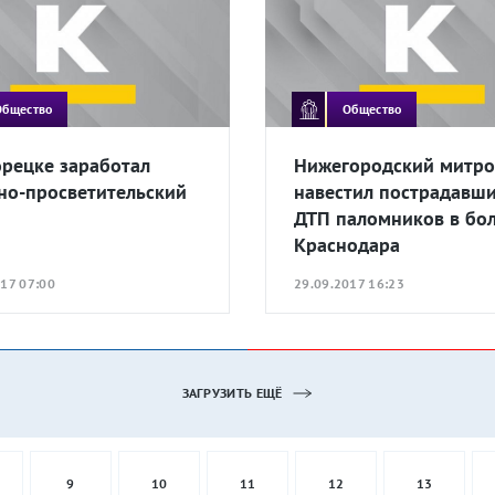
Общество
Общество
орецке заработал
Нижегородский митро
но-просветительский
навестил пострадавши
ДТП паломников в бо
Краснодара
17 07:00
29.09.2017 16:23
ЗАГРУЗИТЬ ЕЩЁ
9
10
11
12
13