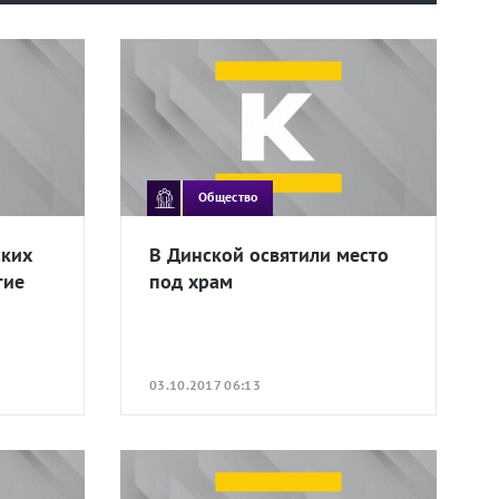
Общество
ских
В Динской освятили место
тие
под храм
03.10.2017 06:13