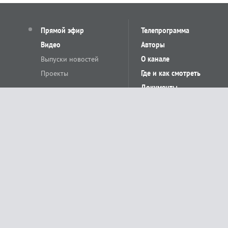
Прямой эфир
Телепрограмма
Видео
Авторы
Выпуски новостей
О канале
Проекты
Где и как смотреть
Документы
© «Сетевое издание Телеканал Краснодар». Свидетельство о регистр
выдано Федеральной службой по надзору в сфере связи, информацион
Учредитель сетевого издания: Общество с ограниченной ответственн
Главный редактор: О.С.Яхимович. 350020, г. Краснодар, ул.Северная, 
При использовании материалов сайта в интернете обязательна активн
На информационном ресурсе применяются рекомендательные технолог