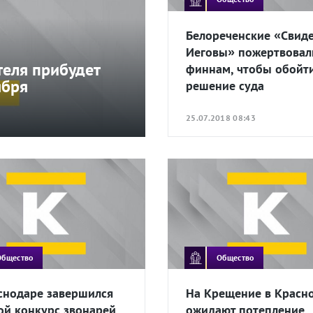
Белореченские «Свид
Иеговы» пожертвовал
теля прибудет
финнам, чтобы обойт
ября
решение суда
25.07.2018 08:43
Общество
Общество
снодаре завершился
На Крещение в Красн
ой конкурс звонарей
ожидают потепление