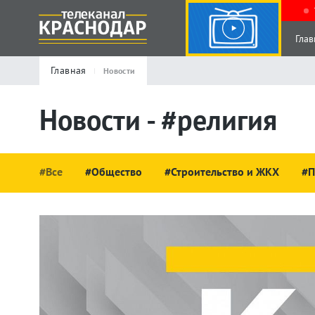
Глав
Главная
Новости
Новости - #религия
#Все
#Общество
#Строительство и ЖКХ
#П