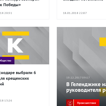
к Победы»
018 20:51
18.01.2018 22:07
Общество
снодаре выбрали 6
для крещенских
19.12.2017 09:17
В Геленджике н
ий
руководителя р
018 13:26
Происшествия