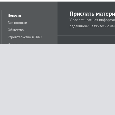
Прислать матер
Новости
У вас есть важная информац
Все новости
редакцией? Свяжитесь с на
Общество
Строительство и ЖКХ
Политика
Происшествия
Спорт
Расс
18+
Экономика
Культура
ации средства массовой информации ЭЛ № ФС77-78488 от 15 июня 2020 года
ных технологий и массовых коммуникаций (Роскомнадзор)
остью «Муниципальная телерадиокомпания «Краснодар»
279. Редакция
+7 (861) 259-17-96
info@tvkrasnodar.ru
Политика обработки персо
ая гиперссылка на tvkrasnodar.ru. При использовании видеоматериалов необход
ии (информационные технологии предоставления информации на основе сбора, 