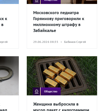
Московского педиатра
ых к
Горяинову приговорили к
 в
миллионному штрафу в
Забайкалье
ергей
29.06.2026 08:35 • Бабинов Сергей
Общество
к
Женщина выбросила в
 над
мусор пакет с килограммом