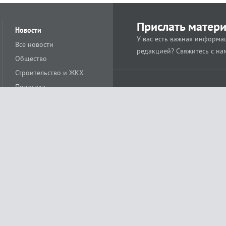
Прислать матер
Новости
У вас есть важная информац
Все новости
редакцией? Свяжитесь с на
Общество
Строительство и ЖКХ
Политика
Происшествия
Спорт
Расс
18+
Экономика
Культура
ации средства массовой информации ЭЛ № ФС77-78488 от 15 июня 2020 года
ных технологий и массовых коммуникаций (Роскомнадзор)
остью «Муниципальная телерадиокомпания «Краснодар»
279. Редакция
+7 (861) 259-17-96
info@tvkrasnodar.ru
Политика обработки персо
ая гиперссылка на tvkrasnodar.ru. При использовании видеоматериалов необход
ии (информационные технологии предоставления информации на основе сбора, 