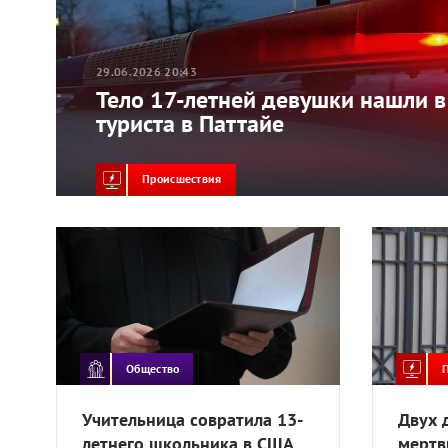
29.06.2026 20:43
Тело 17-летней девушки нашли 
туриста в Паттайе
Происшествия
Общество
Учительница совратила 13-
Двух 
летнего школьника в США
мертв