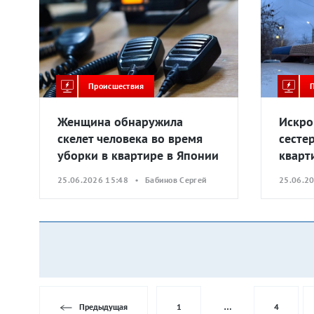
Происшествия
Женщина обнаружила
Искро
скелет человека во время
сесте
уборки в квартире в Японии
кварт
25.06.2026 15:48 • Бабинов Сергей
25.06.2
Предыдущая
1
…
4