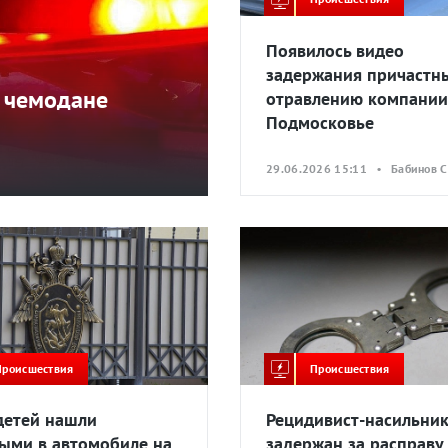
Появилось видео
задержания причастн
в чемодане
отравлению компании
Подмосковье
29.06.2026 15:11 • Бабинов С
Происшествия
Происшествия
детей нашли
Рецидивист-насильни
ыми в автомобиле на
задержан за расправу