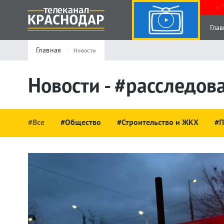
Глав
Главная
Новости
Новости - #расследов
#Все
#Общество
#Строительство и ЖКХ
#П