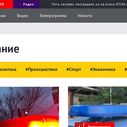
ТВ
Радио
Пять человек пострадали из-за атаки БПЛА
ная
Видео
Телепрограмма
Новости
ание
олитика
#Происшествия
#Спорт
#Экономика
#
Происшествия