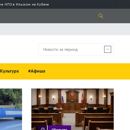
 на НПЗ в Ильском на Кубани
Культура
#Афиша
Общество