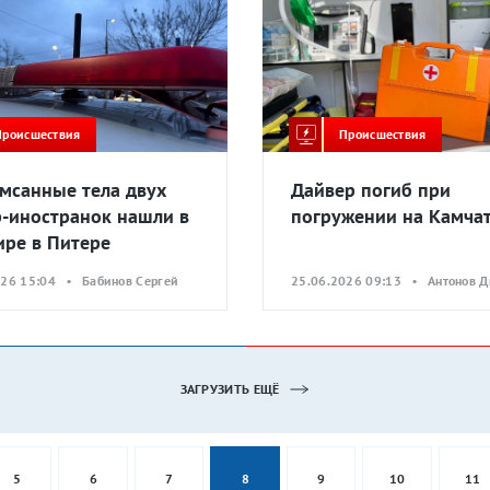
Происшествия
Происшествия
мсанные тела двух
Дайвер погиб при
р-иностранок нашли в
погружении на Камча
ире в Питере
026 15:04 • Бабинов Сергей
25.06.2026 09:13 • Антонов 
ЗАГРУЗИТЬ ЕЩЁ
5
6
7
8
9
10
11