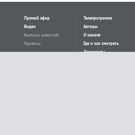
Прямой эфир
Телепрограмма
Видео
Авторы
Выпуски новостей
О канале
Проекты
Где и как смотреть
Документы
© «Сетевое издание Телеканал Краснодар». Свидетельство о регистр
выдано Федеральной службой по надзору в сфере связи, информацион
Учредитель сетевого издания: Общество с ограниченной ответственн
Главный редактор: О.С.Яхимович. 350020, г. Краснодар, ул.Северная, 
При использовании материалов сайта в интернете обязательна активн
На информационном ресурсе применяются рекомендательные технолог